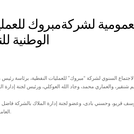
العمومية لشركةمبروك للعمل
الوطنية للنفط 
ث عقد صباح يوم الأربعاء الموافق 5 يناير 2022 الاجتماع السنوي لشركة “مبروك” للعملي
 شنقير، والعماري محمد، وجاد الله العوكلي، ورئيس لجنة إدارة 
وسف قريو، وحسني بادى، وعضو لجنة إدارة الملاك بالشركة فاضل ع
العامون، ومديرو الإدرات والمختصون من المؤسسة والشركة.