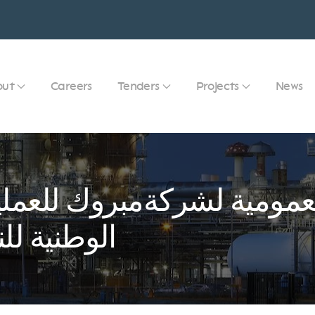
out
Careers
Tenders
Projects
News
العمومية لشركةمبروك للعمل
الوطنية للنفط 